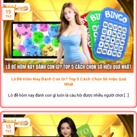
15
Th3
Lô Đề Hôm Nay Đánh Con Gì? Top 5 Cách Chọn Số Hiệu Quả
Nhất
Lô đề hôm nay đánh con gì luôn là câu hỏi được nhiều người chơi [...]
15
Th3