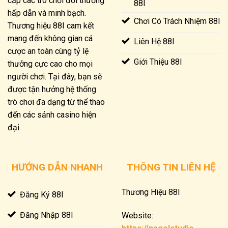
cấp các trò chơi đổi thưởng
88I
hấp dẫn và minh bạch.
Chơi Có Trách Nhiệm 88I
Thương hiệu 88I cam kết
mang đến không gian cá
Liên Hệ 88I
cược an toàn cùng tỷ lệ
Giới Thiệu 88I
thưởng cực cao cho mọi
người chơi. Tại đây, bạn sẽ
được tận hưởng hệ thống
trò chơi đa dạng từ thể thao
đến các sảnh casino hiện
đại
HƯỚNG DẪN NHANH
THÔNG TIN LIÊN HỆ
Thương Hiệu 88I
Đăng Ký 88I
Đăng Nhập 88I
Website: