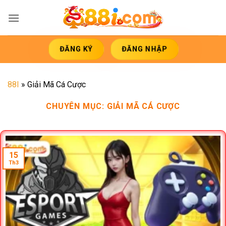
Bỏ
qua
nội
dung
ĐĂNG KÝ
ĐĂNG NHẬP
88I
»
Giải Mã Cá Cược
CHUYÊN MỤC:
GIẢI MÃ CÁ CƯỢC
15
Th3