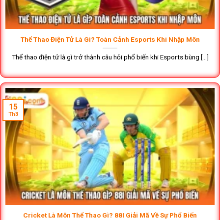
Thể Thao Điện Tử Là Gì? Toàn Cảnh Esports Khi Nhập Môn
Thể thao điện tử là gì trở thành câu hỏi phổ biến khi Esports bùng [...]
15
Th3
Cricket Là Môn Thể Thao Gì? 88I Giải Mã Về Sự Phổ Biến