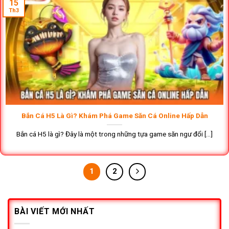
15
Th3
Bắn Cá H5 Là Gì? Khám Phá Game Săn Cá Online Hấp Dẫn
Bắn cá H5 là gì? Đây là một trong những tựa game săn ngư đổi [...]
1
2
BÀI VIẾT MỚI NHẤT