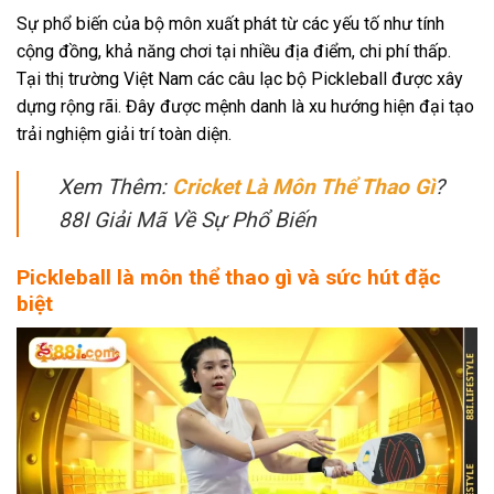
Sự phổ biến của bộ môn xuất phát từ các yếu tố như tính
cộng đồng, khả năng chơi tại nhiều địa điểm, chi phí thấp.
Tại thị trường Việt Nam các câu lạc bộ Pickleball được xây
dựng rộng rãi. Đây được mệnh danh là xu hướng hiện đại tạo
trải nghiệm giải trí toàn diện.
Xem Thêm:
Cricket Là Môn Thể Thao Gì
?
88I Giải Mã Về Sự Phổ Biến
Pickleball là môn thể thao gì và sức hút đặc
biệt