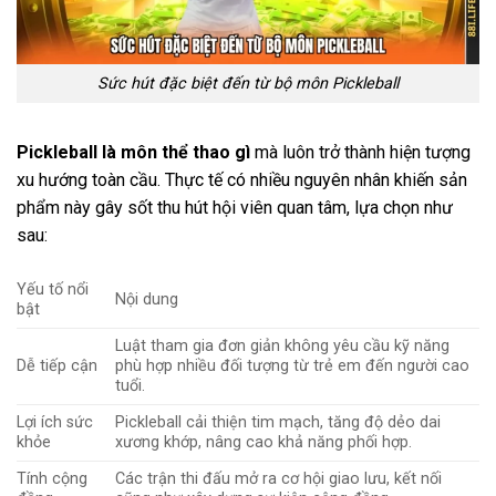
Sức hút đặc biệt đến từ bộ môn Pickleball
Pickleball là môn thể thao gì
mà luôn trở thành hiện tượng
xu hướng toàn cầu. Thực tế có nhiều nguyên nhân khiến sản
phẩm này gây sốt thu hút hội viên quan tâm, lựa chọn như
sau:
Yếu tố nổi
Nội dung
bật
Luật tham gia đơn giản không yêu cầu kỹ năng
Dễ tiếp cận
phù hợp nhiều đối tượng từ trẻ em đến người cao
tuổi.
Lợi ích sức
Pickleball cải thiện tim mạch, tăng độ dẻo dai
khỏe
xương khớp, nâng cao khả năng phối hợp.
Tính cộng
Các trận thi đấu mở ra cơ hội giao lưu, kết nối