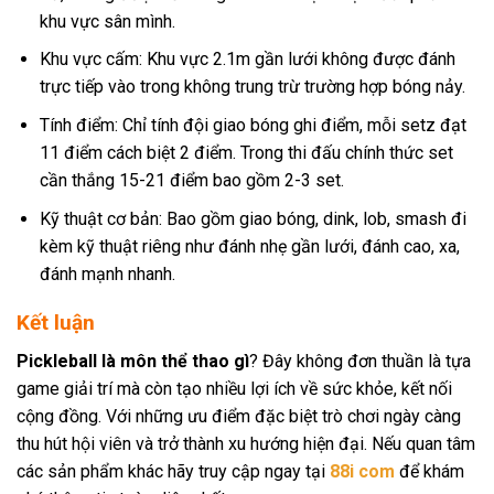
khu vực sân mình.
Khu vực cấm: Khu vực 2.1m gần lưới không được đánh
trực tiếp vào trong không trung trừ trường hợp bóng nảy.
Tính điểm: Chỉ tính đội giao bóng ghi điểm, mỗi setz đạt
11 điểm cách biệt 2 điểm. Trong thi đấu chính thức set
cần thắng 15-21 điểm bao gồm 2-3 set.
Kỹ thuật cơ bản: Bao gồm giao bóng, dink, lob, smash đi
kèm kỹ thuật riêng như đánh nhẹ gần lưới, đánh cao, xa,
đánh mạnh nhanh.
Kết luận
Pickleball là môn thể thao gì
? Đây không đơn thuần là tựa
game giải trí mà còn tạo nhiều lợi ích về sức khỏe, kết nối
cộng đồng. Với những ưu điểm đặc biệt trò chơi ngày càng
thu hút hội viên và trở thành xu hướng hiện đại. Nếu quan tâm
các sản phẩm khác hãy truy cập ngay tại
88i com
để khám