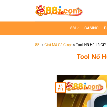
Bỏ
qua
nội
dung
88I
CASINO
B
88I
»
Giải Mã Cá Cược
»
Tool Nổ Hũ Là Gì? 
Tool Nổ Hũ
15
Th3