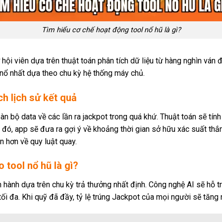
Tìm hiểu cơ chế hoạt động tool nổ hũ là gì?
 hội viên dựa trên thuật toán phân tích dữ liệu từ hàng nghìn ván
 nổ nhất dựa theo chu kỳ hệ thống máy chủ.
ch lịch sử kết quả
àn bộ data về các lần ra jackpot trong quá khứ. Thuật toán sẽ tính
 đó, app sẽ đưa ra gợi ý về khoảng thời gian sở hữu xác suất thắ
n hơn về quy luật quay.
 tool nổ hũ là gì?
 hành dựa trên chu kỳ trả thưởng nhất định. Công nghệ AI sẽ hỗ t
i đa. Khi quỹ đã đầy, tỷ lệ trúng Jackpot của mọi người sẽ tăng 