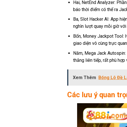
Hai, NetEnd Analyzer: Phần
báo thời điểm có thể ra Jac
Ba, Slot Hacker AI: App hiệ
nghìn lượt quay mỗi giờ với
Bốn, Money Jackpot Tool: Hỗ
giao diện vô cùng trực quan
Năm, Mega Jack Autospin: P
thắng liên tiếp, rất phù hợp
Xem Thêm
Bóng Lô Đề L
Các lưu ý quan trọn