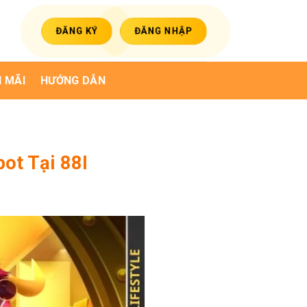
ĐĂNG KÝ
ĐĂNG NHẬP
 MÃI
HƯỚNG DẪN
ot Tại 88I