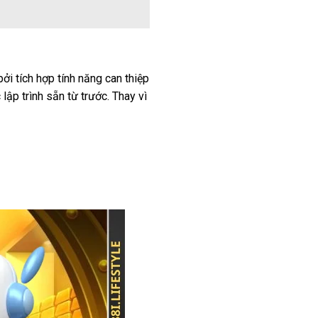
ởi tích hợp tính năng can thiệp
ập trình sẵn từ trước. Thay vì