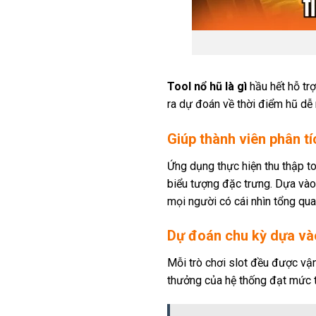
Tool nổ hũ là gì
hầu hết hỗ trợ
ra dự đoán về thời điểm hũ dễ
Giúp thành viên phân tí
Ứng dụng thực hiện thu thập to
biểu tượng đặc trưng. Dựa vào
mọi người có cái nhìn tổng qua
Dự đoán chu kỳ dựa vào
Mỗi trò chơi slot đều được vận
thưởng của hệ thống đạt mức tố