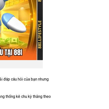
ải đáp câu hỏi của bạn nhưng
bảng thống kê chu kỳ thắng theo