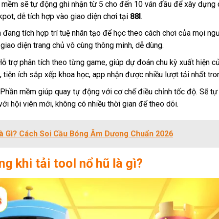
 mềm sẽ tự động ghi nhận từ 5 cho đến 10 ván đầu để xây dựng c
kpot, dễ tích hợp vào giao diện chơi tại
88I
.
n đang tích hợp trí tuệ nhân tạo để học theo cách chơi của mọi ngư
 giao diện trang chủ vô cùng thông minh, dễ dùng.
 trợ phân tích theo từng game, giúp dự đoán chu kỳ xuất hiện củ
, tiện ích sắp xếp khoa học, app nhận được nhiều lượt tải nhất tr
hần mềm giúp quay tự động với cơ chế điều chỉnh tốc độ. Sẽ tự
 với hội viên mới, không có nhiều thời gian để theo dõi.
à Gì? Cách Soi Cầu Bóng Âm Dương Chuẩn 2026
g khi tải tool nổ hũ là gì?