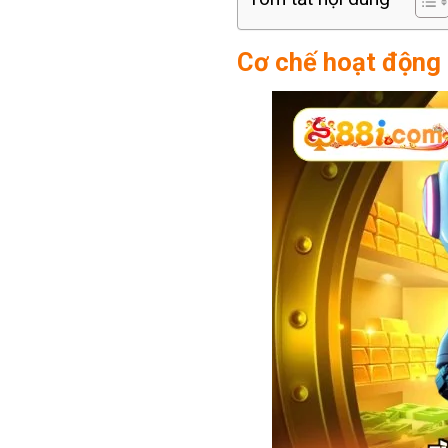
Cơ chế hoạt động t